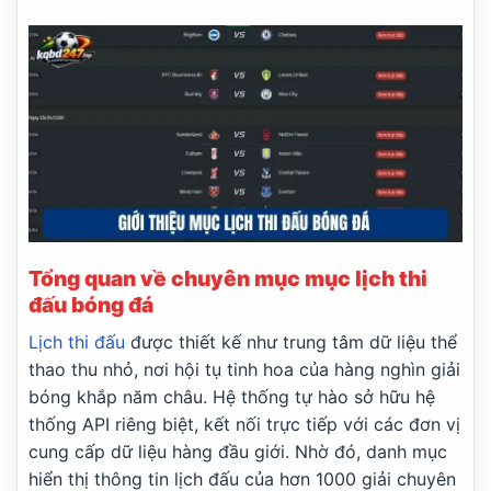
AFC Ajax
18:00
Shelbourne
Hapoel Tel Aviv
18:00
GKS Katowice
FC Twente Enschede
18:00
Dunajska Streda
Borac Banja Luka
18:30
Maxline Vitebsk
Sporting Braga
18:30
Dinamo Minsk
Tổng quan về chuyên mục mục lịch thi
Lugano
18:30
đấu bóng đá
NSI Runavik
Lịch thi đấu
được thiết kế như trung tâm dữ liệu thể
Valur Reykjavik
18:30
Nordsjaelland
thao thu nhỏ, nơi hội tụ tinh hoa của hàng nghìn giải
bóng khắp năm châu. Hệ thống tự hào sở hữu hệ
Bohemians
18:45
Midtjylland
thống API riêng biệt, kết nối trực tiếp với các đơn vị
cung cấp dữ liệu hàng đầu giới. Nhờ đó, danh mục
Rijeka
18:45
Ilves Tampere
hiển thị thông tin lịch đấu của hơn 1000 giải chuyên