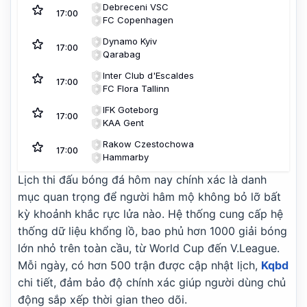
Debreceni VSC
17:00
FC Copenhagen
Dynamo Kyiv
17:00
Qarabag
Inter Club d'Escaldes
17:00
FC Flora Tallinn
IFK Goteborg
17:00
KAA Gent
Rakow Czestochowa
17:00
Hammarby
Lịch thi đấu bóng đá hôm nay chính xác là danh
Riga FC
17:00
Győri ETO FC
mục quan trọng để người hâm mộ không bỏ lỡ bất
kỳ khoảnh khắc rực lửa nào. Hệ thống cung cấp hệ
Sheriff Tiraspol
17:00
St. Gallen
thống dữ liệu khổng lồ, bao phủ hơn 1000 giải bóng
lớn nhỏ trên toàn cầu, từ World Cup đến V.League.
FK Zalgiris Vilnius
17:00
Hajduk Split
Mỗi ngày, có hơn 500 trận được cập nhật lịch,
Kqbd
chi tiết, đảm bảo độ chính xác giúp người dùng chủ
Beitar Jerusalem
17:30
Austria Vienna
động sắp xếp thời gian theo dõi.