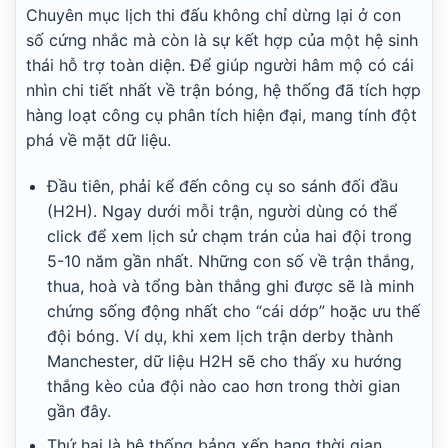
Chuyên mục lịch thi đấu không chỉ dừng lại ở con
số cứng nhắc mà còn là sự kết hợp của một hệ sinh
thái hỗ trợ toàn diện. Để giúp người hâm mộ có cái
nhìn chi tiết nhất về trận bóng, hệ thống đã tích hợp
hàng loạt công cụ phân tích hiện đại, mang tính đột
phá về mặt dữ liệu.
Đầu tiên, phải kể đến công cụ so sánh đối đầu
(H2H). Ngay dưới mỗi trận, người dùng có thể
click để xem lịch sử chạm trán của hai đội trong
5-10 năm gần nhất. Những con số về trận thắng,
thua, hoà và tổng bàn thắng ghi được sẽ là minh
chứng sống động nhất cho “cái dớp” hoặc ưu thế
đội bóng. Ví dụ, khi xem lịch trận derby thành
Manchester, dữ liệu H2H sẽ cho thấy xu hướng
thắng kèo của đội nào cao hơn trong thời gian
gần đây.
Thứ hai là hệ thống bảng xếp hạng thời gian