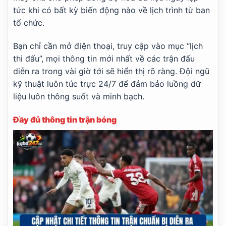
tức khi có bất kỳ biến động nào về lịch trình từ ban
Mexico:
Mexico Liga de Expansion MX
tổ chức.
Tlaxcala FC
22:00
Alebrijes de Oaxaca
Bạn chỉ cần mở điện thoại, truy cập vào mục “lịch
thi đấu”, mọi thông tin mới nhất về các trận đấu
Club Deportivo Dorados de Sinaloa
07/08
01:00
Mineros de Zacatecas
diễn ra trong vài giờ tới sẽ hiển thị rõ ràng. Đội ngũ
kỹ thuật luôn túc trực 24/7 để đảm bảo luồng dữ
Leones Negros de la U. de G.
07/08
01:00
Correcaminos de la U.A.T.
liệu luôn thông suốt và minh bạch.
Loading more...
Đầy đủ thông tin trận bóng