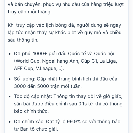
và bán chuyên, phục vụ nhu cầu của hàng triệu lượt
Hibernian F.C.
19:00
Shkendija Tetovo
truy cập mỗi tháng.
Partizan Belgrade
19:00
Khi truy cập vào lịch bóng đá, người dùng sẽ ngay
Tobol Kostanai
lập tức nhận thấy sự khác biệt về quy mô và chiều
Tre Fiori
19:00
sâu thông tin.
FC Drita
Europa League
Độ phủ: 1000+ giải đấu Quốc tế và Quốc nội
KuPs
(World Cup, Ngoại hạng Anh, Cúp C1, La Liga,
15:00
CS Universitatea Craiova
AFF Cup, V.League,…).
Maccabi Tel Aviv
16:00
Số lượng: Cập nhật trung bình lịch thi đấu của
CSKA Sofia
3000 đến 5000 trận mỗi tuần.
Jagiellonia Bialystok
16:00
Rangers F.C.
Tốc độ cập nhật: Thông tin thay đổi về giờ giấc,
sân bãi được điều chỉnh sau 0.1s từ khi có thông
FC Hradec Králové
17:00
Besiktas JK
báo chính thức.
Lech Poznan
Độ chính xác: Đạt tỷ lệ 99.9% so với thông báo
17:00
KI Klaksvik
từ Ban tổ chức giải.