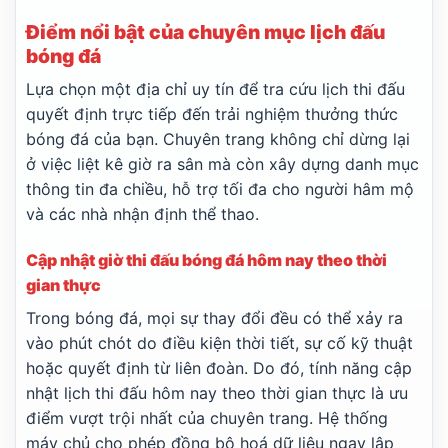
Lincoln Red Imps FC
17:00
Omonia Nicosia FC
Điểm nổi bật của chuyên mục lịch đấu
bóng đá
Red Bull Salzburg
17:00
Pafos FC
Lựa chọn một địa chỉ uy tín để tra cứu lịch thi đấu
PAOK Saloniki
quyết định trực tiếp đến trải nghiệm thưởng thức
17:45
Anderlecht
bóng đá của bạn. Chuyên trang không chỉ dừng lại
Thun
ở việc liệt kê giờ ra sân mà còn xây dựng danh mục
18:00
Vikingur Reykjavik
thông tin đa chiều, hỗ trợ tối đa cho người hâm mộ
Benfica
và các nhà nhận định thể thao.
19:00
Heart of Midlothian F.C.
Argentina:
VĐQG Argentina
Cập nhật giờ thi đấu bóng đá hôm nay theo thời
gian thực
Club Atlético Unión
22:00
Club Atlético Lanús
Trong bóng đá, mọi sự thay đổi đều có thể xảy ra
vào phút chót do điều kiện thời tiết, sự cố kỹ thuật
Bolivia:
VĐQG Bolivia
hoặc quyết định từ liên đoàn. Do đó, tính năng cập
Universitario De Vinto
19:00
nhật lịch thi đấu hôm nay theo thời gian thực là ưu
Real Potosi
điểm vượt trội nhất của chuyên trang. Hệ thống
Blooming
23:30
máy chủ cho phép đồng bộ hoá dữ liệu ngay lập
Always Ready