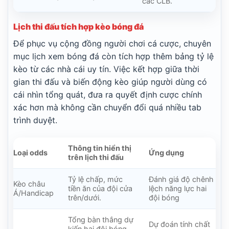
các CLB.
Lịch thi đấu tích hợp kèo bóng đá
Để phục vụ cộng đồng người chơi cá cược, chuyên
mục lịch xem bóng đá còn tích hợp thêm bảng tỷ lệ
kèo từ các nhà cái uy tín. Việc kết hợp giữa thời
gian thi đấu và biến động kèo giúp người dùng có
cái nhìn tổng quát, đưa ra quyết định cược chính
xác hơn mà không cần chuyển đổi quá nhiều tab
trình duyệt.
Thông tin hiển thị
Loại odds
Ứng dụng
trên lịch thi đấu
Tỷ lệ chấp, mức
Đánh giá độ chênh
Kèo châu
tiền ăn của đội cửa
lệch năng lực hai
Á/Handicap
trên/dưới.
đội bóng
Tổng bàn thắng dự
Dự đoán tính chất
kiến hai đội bóng