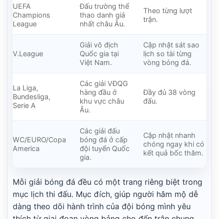
UEFA
Đấu trường thể
Theo từng lượt
Champions
thao danh giá
trận.
League
nhất châu Âu.
Giải vô địch
Cập nhật sát sao
V.League
Quốc gia tại
lịch so tài từng
Việt Nam.
vòng bóng đá.
Các giải VĐQG
La Liga,
hàng đầu ở
Đầy đủ 38 vòng
Bundesliga,
khu vực châu
đấu.
Serie A
Âu.
Các giải đấu
Cập nhật nhanh
WC/EURO/Copa
bóng đá ở cấp
chóng ngay khi có
America
đội tuyển Quốc
kết quả bốc thăm.
gia.
Mỗi giải bóng đá đều có một trang riêng biệt trong
mục lịch thi đấu. Mục đích, giúp người hâm mộ dễ
dàng theo dõi hành trình của đội bóng mình yêu
thích từ giai đoạn vòng bảng cho đến trận chung