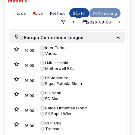
Tất cả
Live
Kết thúc
Sắp tới
Xem bóng
2026-08-06
Europa Conference League
Inter Turku
15:00
Vaduz
HJK Helsinki
16:00
Motherwell F.C.
FK Jablonec
16:00
Rigas Futbola Skola
FC Noah
16:00
FC Sion
Paide Linnameeskond
16:00
SK Rapid Wien
CFR Cluj
16:30
Tromso IL