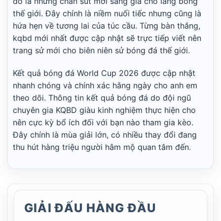
đó là những chân sút mới sáng giá cho làng bóng
thế giới. Đây chính là niềm nuối tiếc nhưng cũng là
hứa hẹn về tương lai của túc cầu. Từng bàn thắng,
kqbd mới nhất được cập nhật sẽ trực tiếp viết nên
trang sử mới cho biên niên sử bóng đá thế giới.
Kết quả bóng đá World Cup 2026 được cập nhật
nhanh chóng và chính xác hằng ngày cho anh em
theo dõi. Thông tin kết quả bóng đá do đội ngũ
chuyên gia KQBD giàu kinh nghiệm thực hiện cho
nên cực kỳ bổ ích đối với bạn nào tham gia kèo.
Đây chính là mùa giải lớn, có nhiều thay đổi đang
thu hút hàng triệu người hâm mộ quan tâm đến.
GIẢI ĐẤU HÀNG ĐẦU