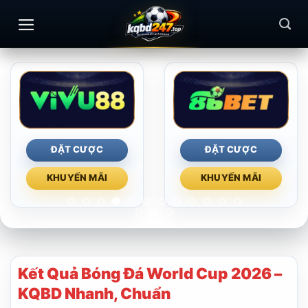
Bỏ
qua
nội
dung
ĐẶT CƯỢC
ĐẶT CƯỢC
KHUYẾN MÃI
KHUYẾN MÃI
Kết Quả Bóng Đá World Cup 2026 –
KQBD Nhanh, Chuẩn