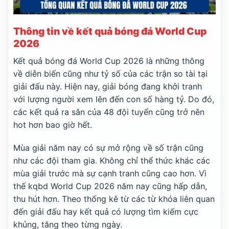
Thông tin về kết quả bóng đá World Cup
2026
Kết quả bóng đá World Cup 2026 là những thông
về diễn biến cũng như tỷ số của các trận so tài tại
giải đấu này. Hiện nay, giải bóng đang khởi tranh
với lượng người xem lên đến con số hàng tỷ. Do đó,
các kết quả ra sân của 48 đội tuyển cũng trở nên
hot hơn bao giờ hết.
Mùa giải năm nay có sự mở rộng về số trận cũng
như các đội tham gia. Không chỉ thể thức khác các
mùa giải trước mà sự cạnh tranh cũng cao hơn. Vì
thế kqbd World Cup 2026 năm nay cũng hấp dẫn,
thu hút hơn. Theo thống kê từ các từ khóa liên quan
đến giải đấu hay kết quả có lượng tìm kiếm cực
khủng, tăng theo từng ngày.